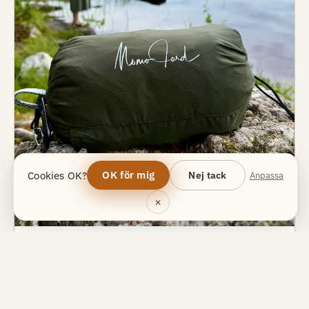
OK för mig
Cookies OK?
Nej tack
Anpassa
×
GUIDER
Hängmatta med myggnät – köpguiden
2026
Det avgörande är inte om hängmattan har nät — utan