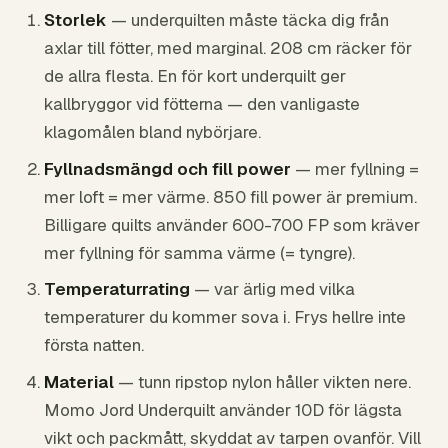
Storlek
— underquilten måste täcka dig från
axlar till fötter, med marginal. 208 cm räcker för
de allra flesta. En för kort underquilt ger
kallbryggor vid fötterna — den vanligaste
klagomålen bland nybörjare.
Fyllnadsmängd och fill power
— mer fyllning =
mer loft = mer värme. 850 fill power är premium.
Billigare quilts använder 600-700 FP som kräver
mer fyllning för samma värme (= tyngre).
Temperaturrating
— var ärlig med vilka
temperaturer du kommer sova i. Frys hellre inte
första natten.
Material
— tunn ripstop nylon håller vikten nere.
Momo Jord Underquilt använder 10D för lägsta
vikt och packmått, skyddat av tarpen ovanför. Vill