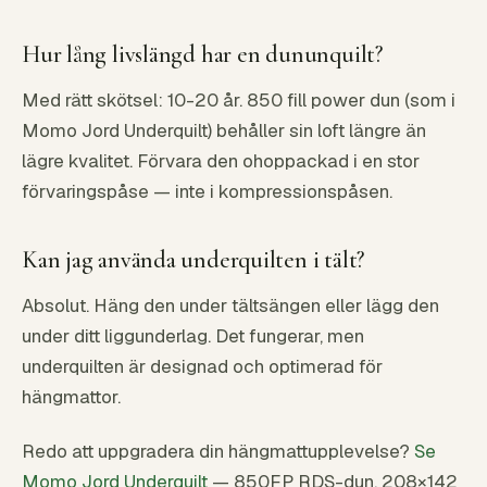
Hur lång livslängd har en dununquilt?
Med rätt skötsel: 10-20 år. 850 fill power dun (som i
Momo Jord Underquilt) behåller sin loft längre än
lägre kvalitet. Förvara den ohoppackad i en stor
förvaringspåse — inte i kompressionspåsen.
Kan jag använda underquilten i tält?
Absolut. Häng den under tältsängen eller lägg den
under ditt liggunderlag. Det fungerar, men
underquilten är designad och optimerad för
hängmattor.
Redo att uppgradera din hängmattupplevelse?
Se
Momo Jord Underquilt
— 850FP RDS-dun, 208×142