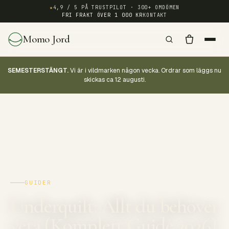
★
4,9 / 5 PÅ TRUSTPILOT · 300+ OMDÖMEN
FRI FRAKT ÖVER 1 000 KR
KONTAKT
Momo Jord
SEMESTERSTÄNGT.
Vi är i vildmarken någon vecka. Ordrar som läggs nu
skickas ca 12 augusti.
GUIDER
Underquilt: Allt du behöver
veta (Komplett Guide 2026)