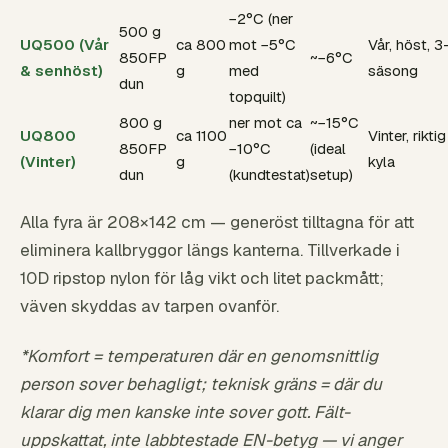
−2°C (ner
500 g
UQ500 (Vår
ca 800
mot −5°C
Vår, höst, 3
850FP
~−6°C
& senhöst)
g
med
säsong
dun
topquilt)
800 g
ner mot ca
~−15°C
UQ800
ca 1100
Vinter, riktig
850FP
−10°C
(ideal
(Vinter)
g
kyla
dun
(kundtestat)
setup)
Alla fyra är 208×142 cm — generöst tilltagna för att
eliminera kallbryggor längs kanterna. Tillverkade i
10D ripstop nylon för låg vikt och litet packmått;
väven skyddas av tarpen ovanför.
*Komfort = temperaturen där en genomsnittlig
person sover behagligt; teknisk gräns = där du
klarar dig men kanske inte sover gott. Fält-
uppskattat, inte labbtestade EN-betyg — vi anger