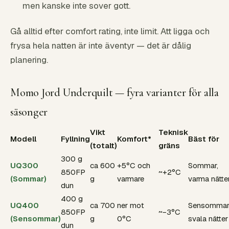
men kanske inte sover gott.
Gå alltid efter comfort rating, inte limit. Att ligga och
frysa hela natten är inte äventyr — det är dålig
planering.
Momo Jord Underquilt — fyra varianter för alla
säsonger
Vikt
Teknisk
Modell
Fyllning
Komfort*
Bäst för
(totalt)
gräns
300 g
UQ300
ca 600
+5°C och
Sommar,
850FP
~+2°C
(Sommar)
g
varmare
varma nätte
dun
400 g
UQ400
ca 700
ner mot
Sensommar
850FP
~−3°C
(Sensommar)
g
0°C
svala nätter
dun