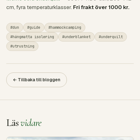
cm, fyra temperaturklasser.
Fri frakt över 1000 kr.
#dun
#guide
#hammockcamping
#hängmatta isolering
#underblanket
#underquilt
#utrustning
← Tillbaka till bloggen
Läs
vidare