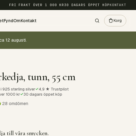
FRI FRAKT ÖVER 1 000 KR
30 DAGARS ÖPPET KÖP
KONTAKT
et
Fynd
Om
Kontakt
Korg
ca 12 augusti.
rkedja, tunn, 55 cm
✓
i 925 sterling silver
4,9 ★ Trustpilot
✓
över 1000 kr
30 dagars öppet köp
28 omdömen
ja till våra smycken.