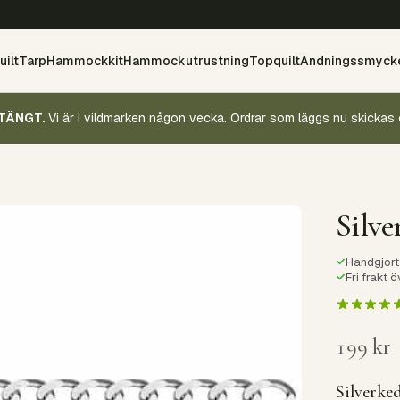
ilt
Tarp
Hammockkit
Hammockutrustning
Topquilt
Andningssmyck
TÄNGT.
Vi är i vildmarken någon vecka. Ordrar som läggs nu skickas 
Silve
✓
Handgjort 
✓
Fri frakt 
199
kr
Silverked