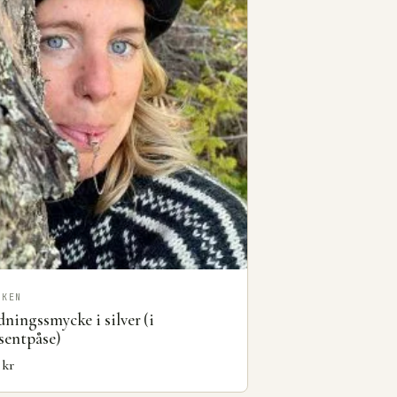
CKEN
ningssmycke i silver (i
sentpåse)
0
kr