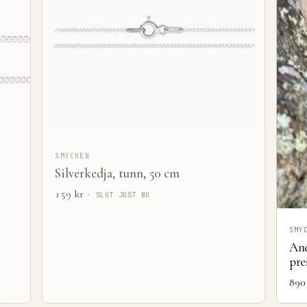
SMYCKEN
Silverkedja, tunn, 50 cm
159
kr
· SLUT JUST NU
SMY
And
pre
89