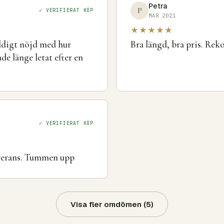
Petra
P
✓ VERIFIERAT KÖP
MAR 2021
★★★★★
äldigt nöjd med hur
Bra längd, bra pris. R
e länge letat efter en
✓ VERIFIERAT KÖP
everans. Tummen upp
Visa fler omdömen (5)