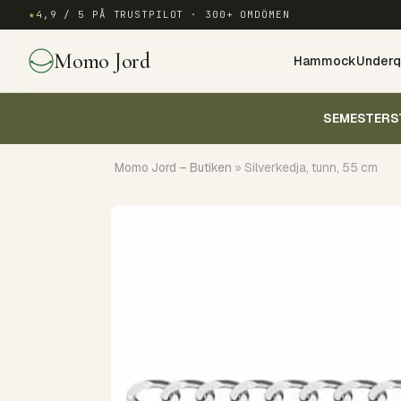
★
4,9 / 5 PÅ TRUSTPILOT · 300+ OMDÖMEN
Momo Jord
Hammock
Underqu
SEMESTERS
Momo Jord – Butiken
»
Silverkedja, tunn, 55 cm