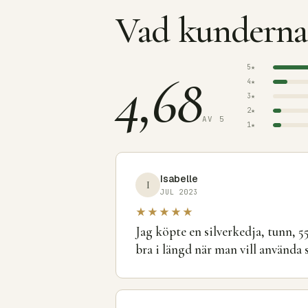
Vad kundern
5★
4,68
4★
3★
2★
AV 5
1★
Isabelle
I
JUL 2023
★★★★★
Jag köpte en silverkedja, tunn, 5
bra i längd när man vill använda