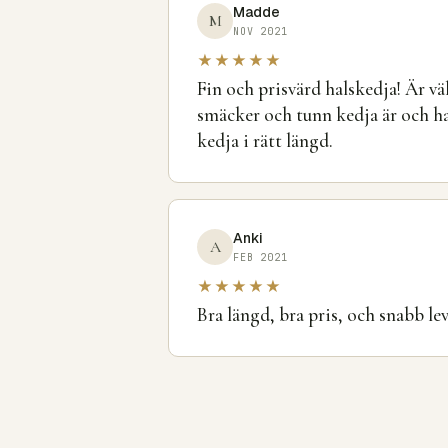
Madde
M
NOV 2021
★★★★★
Fin och prisvärd halskedja! Är v
smäcker och tunn kedja är och had
kedja i rätt längd.
Anki
A
FEB 2021
★★★★★
Bra längd, bra pris, och snabb l