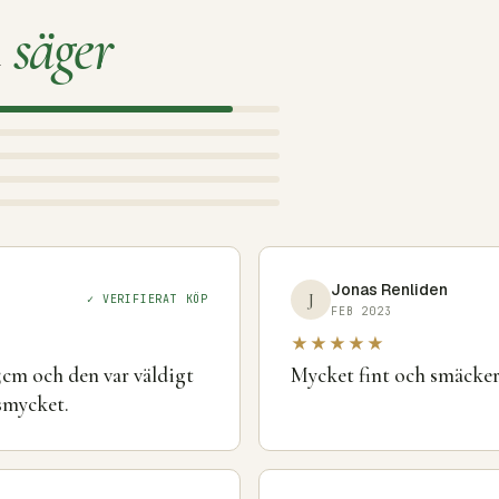
a
säger
Jonas Renliden
J
✓ VERIFIERAT KÖP
FEB 2023
★★★★★
5cm och den var väldigt
Mycket fint och smäckert
 smycket.