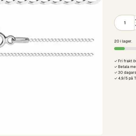
20 i lager.
✓ Fri frakt ö
✓ Betala med
✓ 30 dagars
✓ 4,9/5 på 