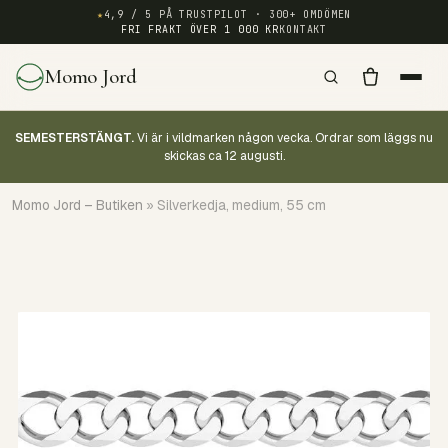
★
4,9 / 5 PÅ TRUSTPILOT · 300+ OMDÖMEN
FRI FRAKT ÖVER 1 000 KR
KONTAKT
Momo Jord
SEMESTERSTÄNGT.
Vi är i vildmarken någon vecka. Ordrar som läggs nu
skickas ca 12 augusti.
Momo Jord – Butiken
»
Silverkedja, medium, 55 cm