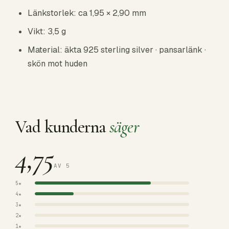
Länkstorlek: ca 1,95 × 2,90 mm
Vikt: 3,5 g
Material: äkta 925 sterling silver · pansarlänk ·
skön mot huden
Vad kunderna
säger
4,75
AV 5
5★
4★
3★
2★
1★