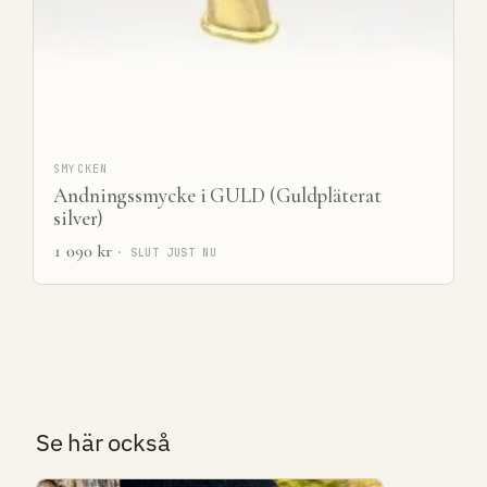
SMYCKEN
Andningssmycke i GULD (Guldpläterat
silver)
1 090
kr
· SLUT JUST NU
Se här också