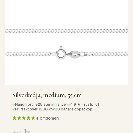
Silverkedja, medium, 55 cm
Handgjort i 925 sterling silver
4,9 ★ Trustpilot
✓
✓
Fri frakt över 1000 kr
30 dagars öppet köp
✓
✓
4 omdömen
249
kr