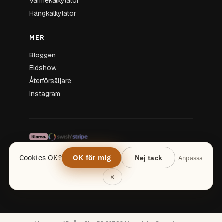
Värmekalkylator
Hängkalkylator
MER
Bloggen
Eldshow
Återförsäljare
Instagram
★★★★★ 4,9/5 på Trustpilot — 300+ omdömen
Cookies OK?
OK för mig
Nej tack
Anpassa
© Momo Jord · Hälsingland, Sverige
Cookie-inställningar
×