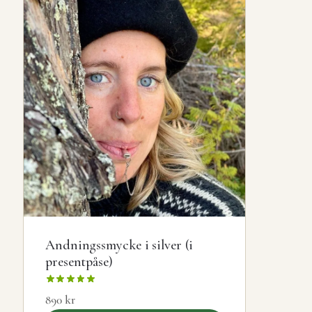
Andningssmycke i silver (i
presentpåse)
890
kr