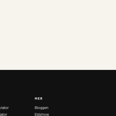
MER
ylator
Bloggen
lator
Eldshow