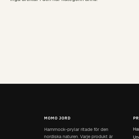
MOMO JORD
PR
Ha
Hammock-prylar ritade för den
nordiska naturen. Varje produkt är
Und