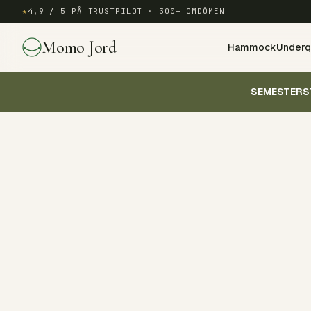
★
4,9 / 5 PÅ TRUSTPILOT · 300+ OMDÖMEN
Momo Jord
Hammock
Underqu
SEMESTERS