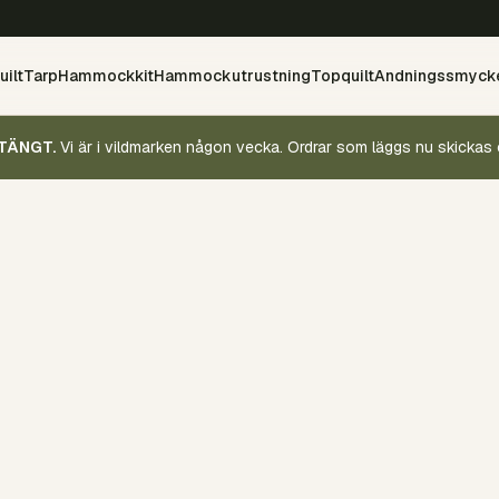
ilt
Tarp
Hammockkit
Hammockutrustning
Topquilt
Andningssmyck
TÄNGT.
Vi är i vildmarken någon vecka. Ordrar som läggs nu skickas 