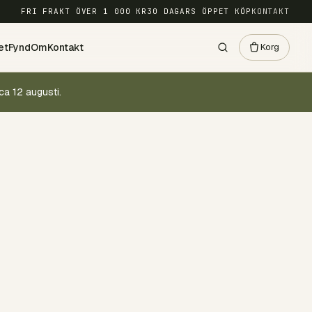
FRI FRAKT ÖVER 1 000 KR
30 DAGARS ÖPPET KÖP
KONTAKT
et
Fynd
Om
Kontakt
Korg
ca 12 augusti.