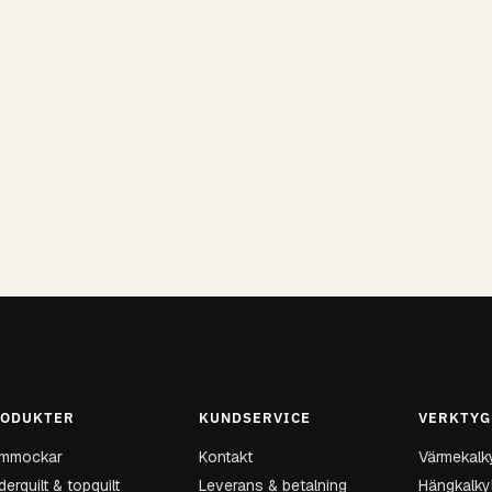
ODUKTER
KUNDSERVICE
VERKTYG
mmockar
Kontakt
Värmekalk
erquilt & topquilt
Leverans & betalning
Hängkalky