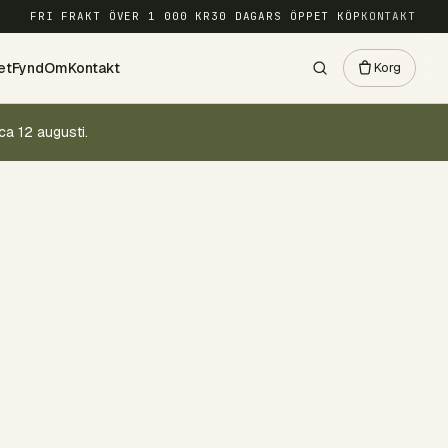
FRI FRAKT ÖVER 1 000 KR
30 DAGARS ÖPPET KÖP
KONTAKT
et
Fynd
Om
Kontakt
Korg
ca 12 augusti.