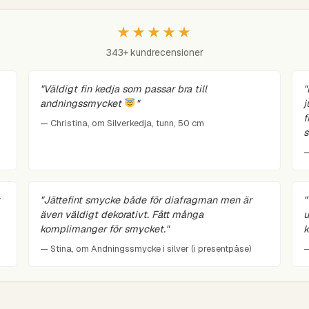
★★★★★
343+ kundrecensioner
"Väldigt fin kedja som passar bra till
"
andningssmycket
"
j
f
— Christina, om Silverkedja, tunn, 50 cm
s
—
"Jättefint smycke både för diafragman men är
"
även väldigt dekorativt. Fått många
u
komplimanger för smycket."
k
— Stina, om Andningssmycke i silver (i presentpåse)
—