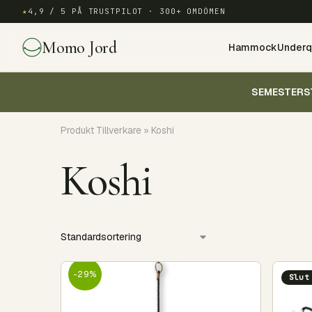
★
4,9 / 5 PÅ TRUSTPILOT · 300+ OMDÖMEN
Momo Jord
Hammock
Underqu
SEMESTERS
Produkt Tillverkare
»
Koshi
Koshi
-29%
Slut