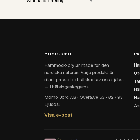
MOMO JORD
PR
Ha
Hammock-prylar ritade för den
nordiska naturen. Varje produkt är
Und
ritad, provad och älskad av oss själva
Ta
— i hälsingeskogarna.
Ha
Momo Jord AB · Överälve 53 · 827 93
Ha
Ljusdal
An
Visa e-post