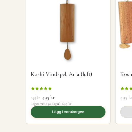
Koshi Vindspel, Aria (luft)
Kosh
495
kr
495
k
695
kr
Lägsta pris (30 dagar):
695
kr
Lägg i varukorgen