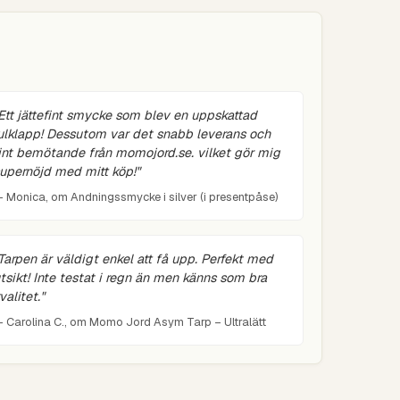
Ett jättefint smycke som blev en uppskattad
ulklapp! Dessutom var det snabb leverans och
int bemötande från momojord.se. vilket gör mig
upernöjd med mitt köp!"
 Monica, om Andningssmycke i silver (i presentpåse)
Tarpen är väldigt enkel att få upp. Perfekt med
tsikt! Inte testat i regn än men känns som bra
valitet."
 Carolina C., om Momo Jord Asym Tarp – Ultralätt