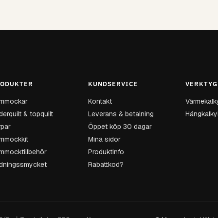
ODUKTER
KUNDSERVICE
VERKTYG
mmockar
Kontakt
Värmekalk
erquilt & topquilt
Leverans & betalning
Hängkalky
rpar
Öppet köp 30 dagar
mmockkit
Mina sidor
mmocktillbehör
Produktinfo
dningssmycket
Rabattkod?