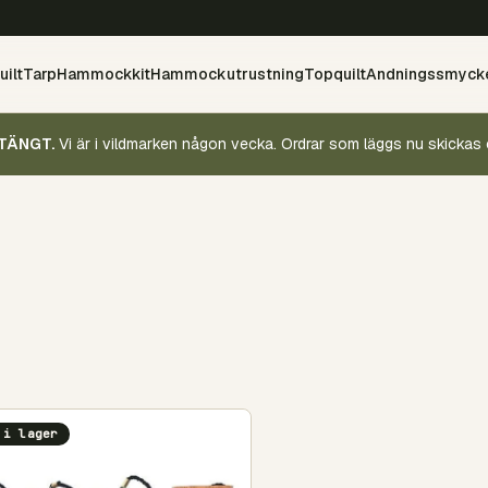
ilt
Tarp
Hammockkit
Hammockutrustning
Topquilt
Andningssmyck
TÄNGT.
Vi är i vildmarken någon vecka. Ordrar som läggs nu skickas 
 i lager